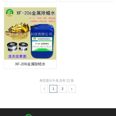
XF-206金属除蜡水
每页显示 9 条,共有 12 条
‹
1
2
›