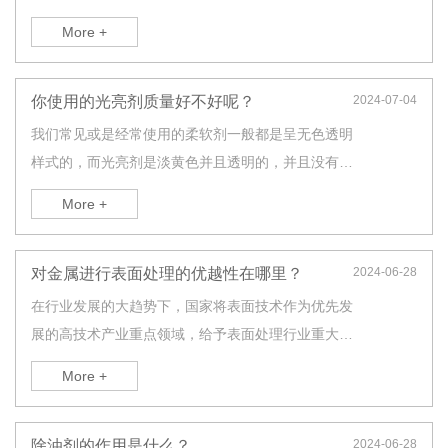
要用于制造业企业日常机械设备清洗维护和工艺流程
More +
中零部件的油污、切削液等污物的清洗。
你使用的光亮剂质量好不好呢？
2024-07-04
我们常见或是经常使用的柔软剂一般都是呈无色透明
样式的，而光亮剂是淡黄色并且透明的，并且没有分
层的现象，沉淀物与悬浮物都没有，并且色泽统一。
More +
对金属进行表面处理的优越性在哪里？
2024-06-28
在行业发展的大趋势下，国家将表面技术作为优先发
展的高技术产业重点领域，给予表面处理行业重大的
支持。在国家产业政策引领下，表面处理产业积极推
More +
进降低产能和排放，加快产业结构升级和调整，提高
产业竞争力。
除油剂的作用是什么？
2024-06-28