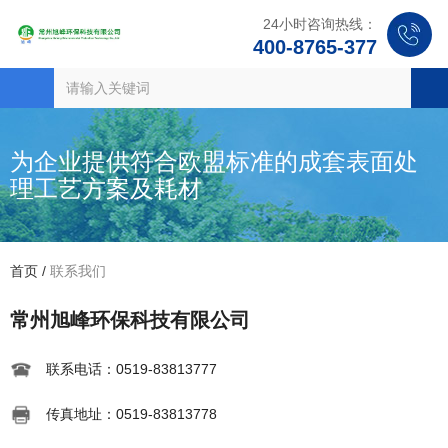
24小时咨询热线：
400-8765-377
为企业提供符合欧盟标准的成套表面处
理工艺方案及耗材
首页
/
联系我们
常州旭峰环保科技有限公司
联系电话：0519-83813777
传真地址：0519-83813778